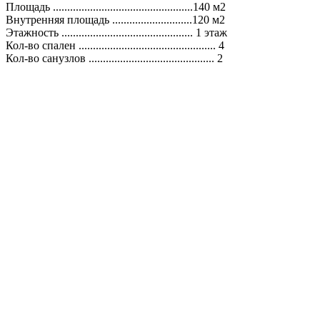
Площадь .................................................140 м2
Внутренняя площадь ............................120 м2
Этажность .............................................. 1 этаж
Кол-во спален ................................................ 4
Кол-во санузлов ............................................ 2